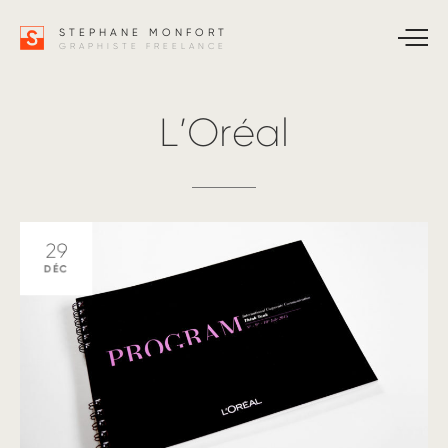
STEPHANE MONFORT
GRAPHISTE FREELANCE
L’Oréal
29
DÉC