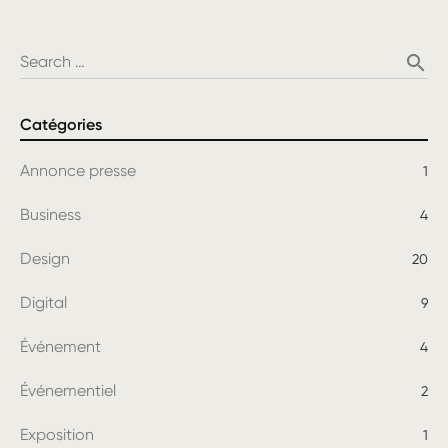
search
Search …
Catégories
Annonce presse
1
Business
4
Design
20
Digital
9
Événement
4
Événementiel
2
Exposition
1