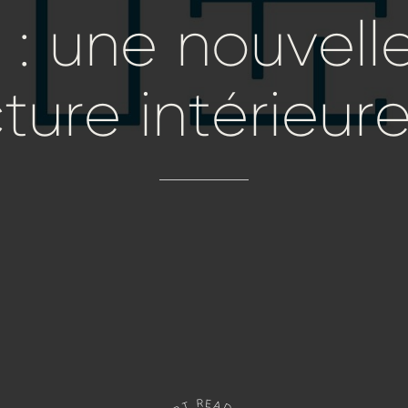
:
une
nouvell
cture
intérieur
R
E
A
T