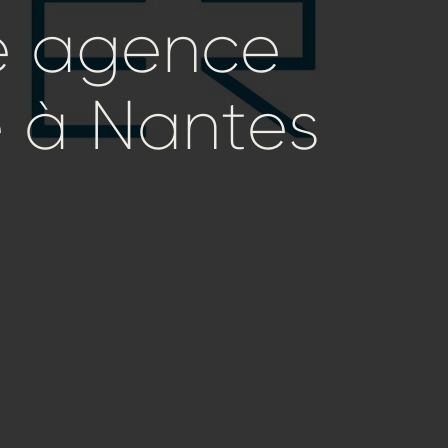
e
agence
e
à
Nantes